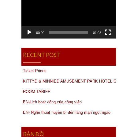
00:00
01:08
RECENT POST
Ticket Prices
KITTYD & MINNIED AMUSEMENT PARK HOTEL GROUP
ROOM TARIFF
EN-Lịch hoạt động của công viên
EN- Nghệ thuật huyền bí đến lãng mạn ngọt ngào
BẢN ĐỒ