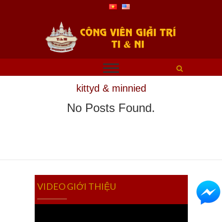
kittyd & minnied
No Posts Found.
VIDEO GIỚI THIỆU
Video
Player