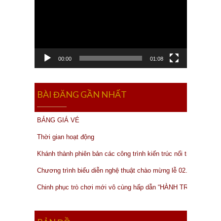
00:00
01:08
BÀI ĐĂNG GẦN NHẤT
BẢNG GIÁ VÉ
Thời gian hoạt động
Khánh thành phiên bản các công trình kiến trúc nổi tiếng của thế
Chương trình biểu diễn nghệ thuật chào mừng lễ 02.09.2019
Chinh phục trò chơi mới vô cùng hấp dẫn “HÀNH TRÌNH MẠO