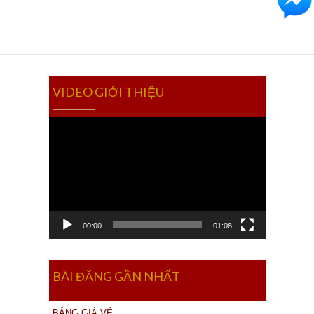
Võ Trường Toản có tổ chức chương trình biểu
diễn nghệ thuật đặc sắc chào đón năm mới. Với
các màn biểu diễn nhạc kịch Châu Âu đặc…
VIDEO GIỚI THIỆU
Video
Player
00:00
01:08
BÀI ĐĂNG GẦN NHẤT
BẢNG GIÁ VÉ