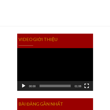
VIDEO GIỚI THIỆU
Video
Player
00:00
01:08
BÀI ĐĂNG GẦN NHẤT