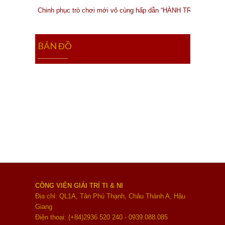
Chinh phục trò chơi mới vô cùng hấp dẫn “HÀNH TRÌNH MẠO
BẢN ĐỒ
CÔNG VIÊN GIẢI TRÍ TI & NI
Địa chỉ: QL1A, Tân Phú Thạnh, Châu Thành A, Hậu
Giang
Điện thoại: (+84)2936 520 240 - 0939.088.085