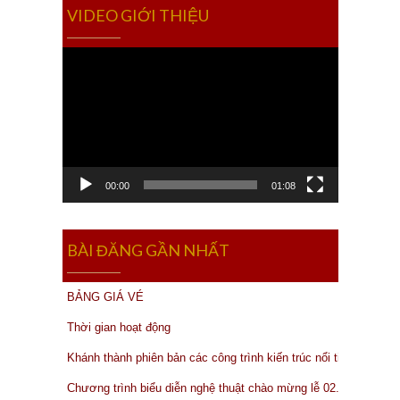
VIDEO GIỚI THIỆU
Video
Player
00:00
01:08
BÀI ĐĂNG GẦN NHẤT
BẢNG GIÁ VÉ
Thời gian hoạt động
Khánh thành phiên bản các công trình kiến trúc nổi tiếng của thế
Chương trình biểu diễn nghệ thuật chào mừng lễ 02.09.2019